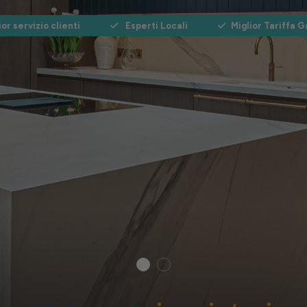
or servizio clienti
Esperti Locali
Miglior Tariffa G