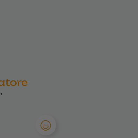
iatore
o