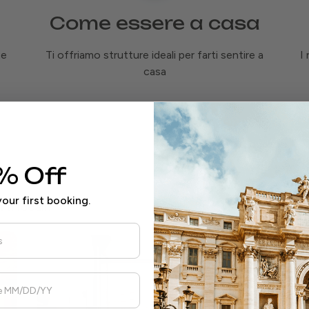
Come essere a casa
te
Ti offriamo strutture ideali per farti sentire a
I
casa
% Off
a
our first booking.
ti locali.