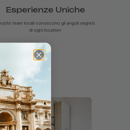
Esperienze Uniche
 nostri team locali conoscono gli angoli segreti
di ogni location