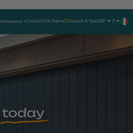
IT
Contatti
Chi Siamo
Unisciti A Noi
GBP
estinazioni