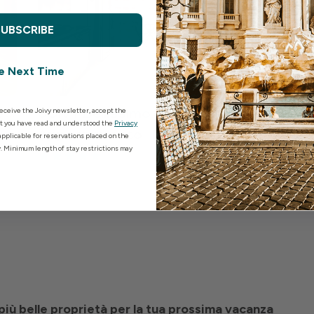
SUBSCRIBE
e Next Time
receive the Joivy newsletter, accept the
JOIVY Appartamento moderno e spazioso
JOIVY Bellissimo e moderno appartamento con 2 balconi
at you have read and understood the
Privacy
Appartamento - Milano
Ap
 applicable for reservations placed on the
. Minimum length of stay restrictions may
 più belle proprietà per la tua prossima vacanza