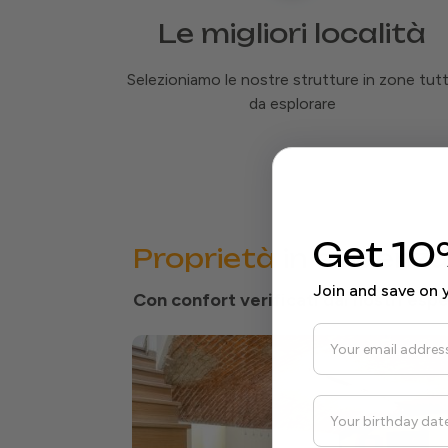
Le migliori località
Selezioniamo le nostre strutture in zone tut
da esplorare
Get 10
Proprietà
in evidenz
Join and save on y
Con confort verificati dai nostri esper
Email
birthday