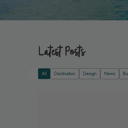
Latest Posts
All
Destination
Design
News
Bu