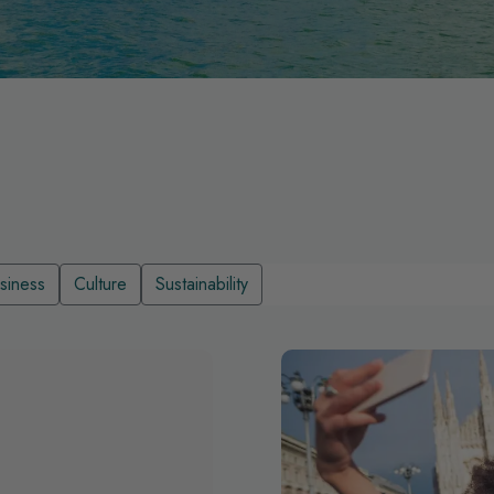
siness
Culture
Sustainability