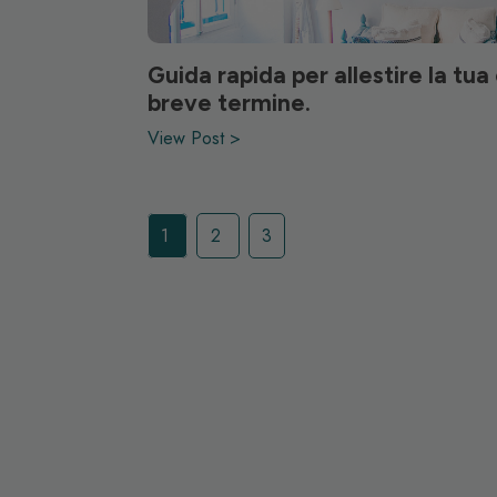
Guida rapida per allestire la tua 
breve termine.
View Post >
1
2
3