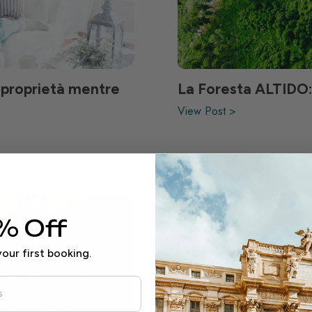
 proprietà mentre
La Foresta ALTIDO: 
View Post >
% Off
our first booking.