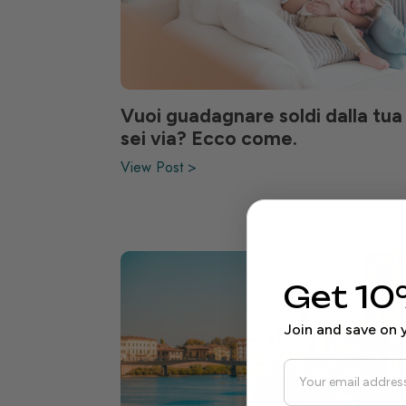
Vuoi guadagnare soldi dalla tua
sei via? Ecco come.
View Post >
Get 10
Join and save on y
Email