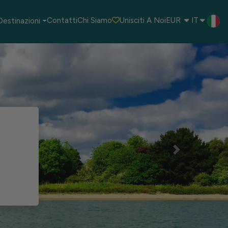
IT
Contatti
Chi Siamo
Unisciti A Noi
EUR
Destinazioni
Next